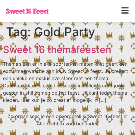
Tag:
Gold Party
Sweet 16 themafeesten
Thema’s zijn er in alle soorten en maten. Het geeft een
extra meerwaarde aan jouw Sweet 16 feest. Je creëert
een unieke en exclusieve sfeer met een thema.
Daarnaast kun je een dresscode instellen, zodat jouw
gasten in stijl komen op het feest. Jij kunt ieder thema
kiezen. Hier kun je zo creatief mogelijk in […]
Zo organiseer je een onvergetelijk 'Sweet 16-feestje'
Alle rechten voorbehouden