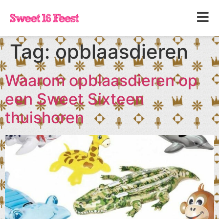
Tag:
opblaasdieren
Waarom opblaasdieren op
een Sweet Sixteen
thuishoren