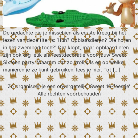
De gedachte die je misschien als eerste kreeg bij het
lezen van deze titel is: ‘Huh? Opblaasdieren? Die horen
in het zwembad toch?’. Dat klopt, maar opblaasdieren
zijn ook erg leuk als feestdecoratie voor jouw Sweet
Sixteen party. Waarom dat zo vrolijk is en op welke
manieren je ze kunt gebruiken, lees je hier. Tot […]
Zo organiseer je een onvergetelijk 'Sweet 16-feestje'
Alle rechten voorbehouden