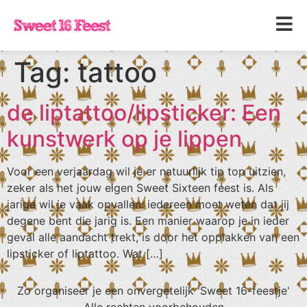
Tag:
tattoo
de liptattoo/lipsticker: Een
kunstwerk op je lippen
Voor een verjaardag wil je er natuurlijk tip top uitzien,
zeker als het jouw eigen Sweet Sixteen feest is. Als
jarige wil je vaak opvallen: iedereen moet weten dat jij
degene bent die jarig is. Een manier waarop je in ieder
geval alle aandacht trekt, is door het opplakken van een
lipsticker of liptattoo. Wat […]
Zo organiseer je een onvergetelijk 'Sweet 16-feestje'